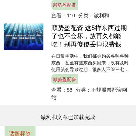
儿阶段，如何有效减少呛奶与胀气两大
顺势盈配资
核心问题，成为新手父....
查看：
110
分类：
诚利和
顺势盈配资 这5样东西过期
了也不会坏，放再久都能
吃！别再傻傻丢掉浪费钱
在日常生活中，我们都会购买各种各种
东西。甚至有些东西买回来，没有及时
使用就会导致过期，很多人不管三七二
十一就将其丢掉。 其实有些东西是没有
顺势盈配资
保质期的，并且放置的时....
查看：
88
分类：
正规股票配资网
站
诚利和文章已加载完成
话题标签