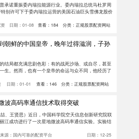
普承诺重振委内瑞拉能源行业。委内瑞拉总统马杜罗周
府特别许可下于委内瑞拉运营的美国石油巨头雪佛龙股价
配资
日期：01-08
查看：
184
分类：
正规股票配资网站
放到朝鲜的中国皇帝，晚年过得滋润，子孙
的结局都充满悲剧色彩：有的战死沙场、或自尽，甚至
一生。然而，也有一个皇帝的命运与众不同，他经历了
股
日期：01-01
查看：
146
分类：
正规股票配资网站
地微波高码率通信技术取得突破
者胡喆、王贤思）近日，中国科学院空天信息创新研究院联
丽江成功进行了一次星地微波高码率通信实验。实验结
来源：国内可靠的配资平台
日期：12-25