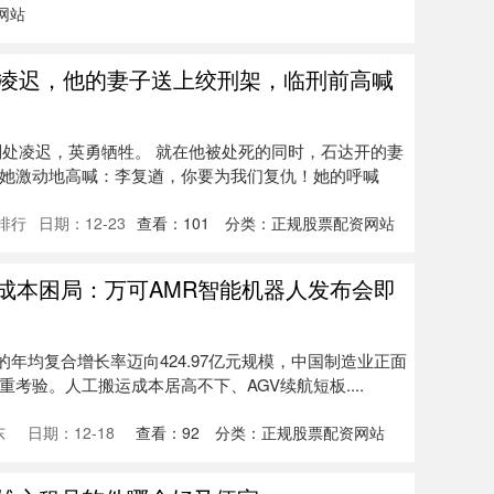
网站
被凌迟，他的妻子送上绞刑架，临刑前高喊
军判处凌迟，英勇牺牲。 就在他被处死的同时，石达开的妻
她激动地高喊：李复遒，你要为我们复仇！她的呼喊
排行
日期：12-23
查看：
101
分类：
正规股票配资网站
成本困局：万可AMR智能机器人发布会即
的年均复合增长率迈向424.97亿元规模，中国制造业正面
考验。人工搬运成本居高不下、AGV续航短板....
东
日期：12-18
查看：
92
分类：
正规股票配资网站