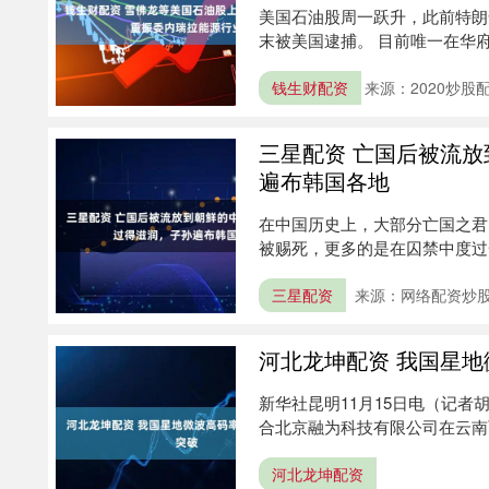
美国石油股周一跃升，此前特朗
末被美国逮捕。 目前唯一在华
一度飙....
钱生财配资
来源：2020炒股
三星配资 亡国后被流
遍布韩国各地
在中国历史上，大部分亡国之君
被赐死，更多的是在囚禁中度过
一种极为....
三星配资
来源：网络配资炒
河北龙坤配资 我国星
新华社昆明11月15日电（记
合北京融为科技有限公司在云南
果显....
河北龙坤配资