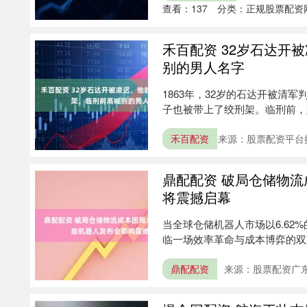
查看：
137
分类：
正规股票配资
禾百配资 32岁石达开
别的男人名字
1863年，32岁的石达开被清
子也被带上了绞刑架。临刑前，
让....
禾百配资
来源：股票配资平台
鼎配配资 破局仓储物流
将震撼启幕
当全球仓储机器人市场以6.62%
临一场效率革命与成本博弈的双重
鼎配配资
来源：股票配资广