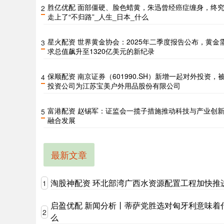
胜亿优配 面部僵硬、脸色蜡黄，朱迅曾经癌症缠身，终
2
走上了“不归路”_人生_日本_什么
星火配资 世界黄金协会：2025年二季度报告公布，黄金
3
求总值飙升至1320亿美元的新纪录
保顺配资 南京证券（601990.SH）新增一起对外投资，
4
投资公司为江苏宝美户外用品股份有限公司
富港配资 赵锡军：证监会一揽子措施推动科技与产业创
5
融合发展
最新文章
淘股神配资 环北部湾广西水资源配置工程加快推
1
启盈优配 新闻分析丨蒂萨党胜选对匈牙利意味着
2
么