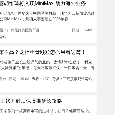
胡维琦将入职MiniMax 助力海外业务
技评论”消息，原华为云中国区副总裁、现华为云新加坡总经
MiniMax，此项人事变动在2026年春....
源：口碑最好的配资平台
日期：06-03
网站
还窜不高？龙牡壮骨颗粒怎么用看这篇！
对着孩子生长曲线叹气的宝妈，太懂那种焦虑了。我家
“人厌狗嫌”的年纪，每天吃饭像打仗，一口饭含半天，青
平台
日期：05-03
查看：
137
分类：
正规股票配资网站
蜂王浆开封后保质期延长攻略
王浆作为一款营养丰富的滋补品，在日常健康管理中占