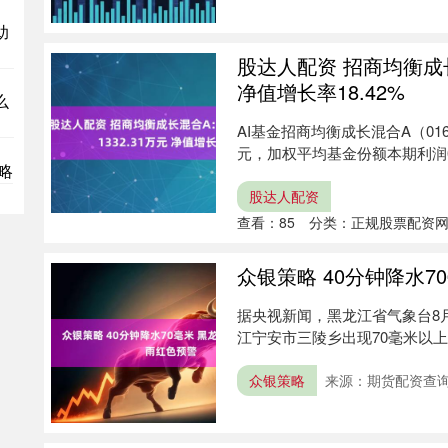
助
股达人配资 招商均衡成长
净值增长率18.42%
么
AI基金招商均衡成长混合A（016
元，加权平均基金份额本期利润0.
略
股达人配资
查看：
85
分类：
正规股票配资
众银策略 40分钟降水
据央视新闻，黑龙江省气象台8月
江宁安市三陵乡出现70毫米以上
众银策略
来源：期货配资查