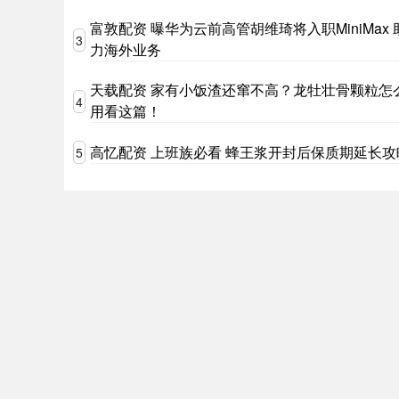
富敦配资 曝华为云前高管胡维琦将入职MiniMax 
3
力海外业务
天载配资 家有小饭渣还窜不高？龙牡壮骨颗粒怎
4
用看这篇！
高忆配资 上班族必看 蜂王浆开封后保质期延长攻
5