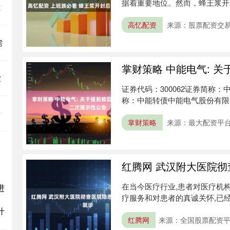
据着重要地位。然而，蜂王浆开
究
想因为保....
高忆配资
来源：股票配资交
需
掌财策略 中能电气: 
被
证券代码：300062证券简称：中
称：中能转债中能电气股份有限公
新
掌财策略
来源：最大配资平
红腾网 武汉附大医院
在当今医疗行业,患者对医疗机
进
疗服务和对患者的真诚关怀,已
队不....
什
红腾网
来源：全国股票配资