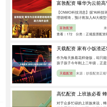
富敦配资 曝华为云前高管
【CNMO科技消息】据“AI科
理胡维琦，预计将加入AI大模型公司
富敦配资
来
查看：
172
分类：
正规股票配资
天载配资 家有小饭渣
作为每天换着花样做饭，却只能
孩子孩子今年刚上二年级，正是
菜挑....
天载配资
来源：炒股配资正规
高忆配资 上班族必看 
支
对于众多忙碌的上班族来说，蜂