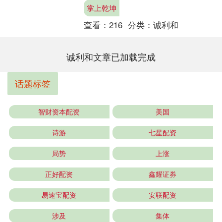
有限公司，法定代表人汪坤明，投资占
掌上乾坤
比为0.77%....
查看：
216
分类：
诚利和
诚利和文章已加载完成
话题标签
智财资本配资
美国
诗游
七星配资
局势
上涨
正好配资
鑫耀证券
易速宝配资
安联配资
涉及
集体