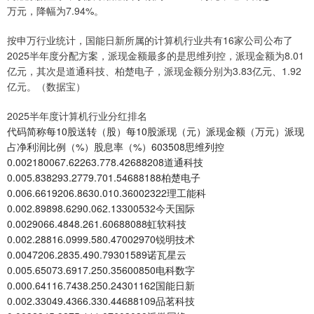
万元，降幅为7.94%。
按申万行业统计，国能日新所属的计算机行业共有16家公司公布了
2025半年度分配方案，派现金额最多的是思维列控，派现金额为8.01
亿元，其次是道通科技、柏楚电子，派现金额分别为3.83亿元、1.92
亿元。（数据宝）
2025半年度计算机行业分红排名
代码简称每10股送转（股）每10股派现（元）派现金额（万元）派现
占净利润比例（%）股息率（%）603508思维列控
0.002180067.62263.778.42688208道通科技
0.005.838293.2779.701.54688188柏楚电子
0.006.6619206.8630.010.36002322理工能科
0.002.89898.6290.062.13300532今天国际
0.0029066.4848.261.60688088虹软科技
0.002.28816.0999.580.47002970锐明技术
0.0047206.2835.490.79301589诺瓦星云
0.005.65073.6917.250.35600850电科数字
0.000.64116.7438.250.24301162国能日新
0.002.33049.4366.330.44688109品茗科技