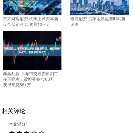
银河配资 贵阳地铁运营时间将
东方财富配资 杭州上城资本新
调整
设合伙企业 出资额10亿元
商赢配资 上海市交通委原副主
任王晓杰，被控受贿4763万，
获得孳息581万
相关评论
本文评分
*