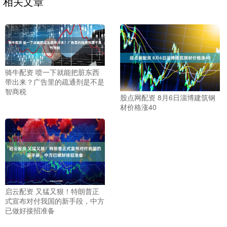
相关文章
骑牛配资 喷一下就能把脏东西
带出来？广告里的疏通剂是不是
智商税
股点网配资 8月6日淄博建筑钢
材价格涨40
启云配资 又猛又狠！特朗普正
式宣布对付我国的新手段，中方
已做好接招准备