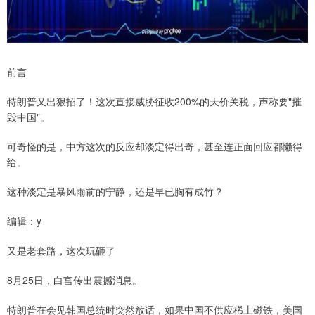
前言
特朗普又出狠招了！这次直接威胁征收200%的天价关税，声称要"摧
毁中国"。
可奇怪的是，中方这次的反应却淡定得出奇，甚至连正面回应都懒得
给。
这种淡定是暴风雨前的宁静，还是早已胸有成竹？
编辑：y
又是老套路，这次玩砸了
8月25日，白宫传出震撼消息。
特朗普在会见韩国总统时突然放话，如果中国不供应稀土磁铁，美国