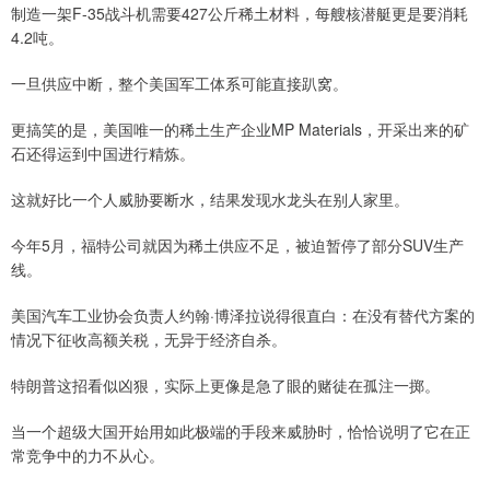
制造一架F-35战斗机需要427公斤稀土材料，每艘核潜艇更是要消耗
4.2吨。
一旦供应中断，整个美国军工体系可能直接趴窝。
更搞笑的是，美国唯一的稀土生产企业MP Materials，开采出来的矿
石还得运到中国进行精炼。
这就好比一个人威胁要断水，结果发现水龙头在别人家里。
今年5月，福特公司就因为稀土供应不足，被迫暂停了部分SUV生产
线。
美国汽车工业协会负责人约翰·博泽拉说得很直白：在没有替代方案的
情况下征收高额关税，无异于经济自杀。
特朗普这招看似凶狠，实际上更像是急了眼的赌徒在孤注一掷。
当一个超级大国开始用如此极端的手段来威胁时，恰恰说明了它在正
常竞争中的力不从心。